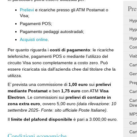
Pre
Prelievi
e ricariche presso gli ATM Postamat o
Visa;
Hyp
Pagamenti POS;
Hyp
Pagamento pedaggi autostradali;
Hyp
Acquisti online
.
Con
Per quanto riguarda i
costi di pagamento
: le ricariche
Via
telefoniche, pagamenti POS o mediante l’utilizzo del
circuito Visa sono completamente a costo zero. Può
Car
essere ricaricata sia dall’azienda chee dal titolare che la
Gen
utilizza.
Pre
E’ prevista una commissione di
1,00 euro
sui
prelievi
mediante Postamat
e ben
1,75 euro
con ATM
Visa
Car
Electron
. Le commissioni sui
prelievi di contante in
Car
zona extra euro
, ovvero 5,00 euro
(data rilevazione: 10
Dire
settembre 2025- Fonte: sito ufficiale Poste Italiane)
.
MPS
Il
limite del plafond disponibile
è pari a 3.000,00 euro.
Car
Car
Condizioni economiche