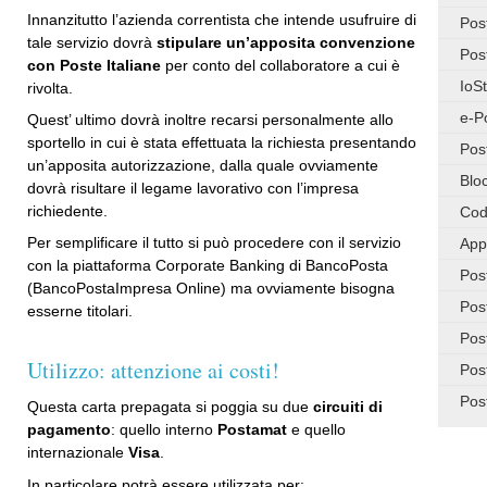
Innanzitutto l’azienda correntista che intende usufruire di
Pos
tale servizio dovrà
stipulare un’apposita convenzione
Pos
con Poste Italiane
per conto del collaboratore a cui è
IoS
rivolta.
e-P
Quest’ ultimo dovrà inoltre recarsi personalmente allo
sportello in cui è stata effettuata la richiesta presentando
Pos
un’apposita autorizzazione, dalla quale ovviamente
Blo
dovrà risultare il legame lavorativo con l’impresa
richiedente.
Cod
Per semplificare il tutto si può procedere con il servizio
App
con la piattaforma Corporate Banking di BancoPosta
Pos
(BancoPostaImpresa Online) ma ovviamente bisogna
Pos
esserne titolari.
Pos
Utilizzo: attenzione ai costi!
Pos
Pos
Questa carta prepagata si poggia su due
circuiti di
pagamento
: quello interno
Postamat
e quello
internazionale
Visa
.
In particolare potrà essere utilizzata per: