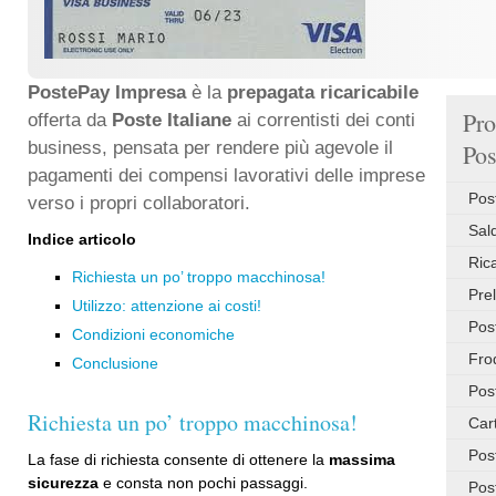
PostePay Impresa
è la
prepagata ricaricabile
Pro
offerta da
Poste Italiane
ai correntisti dei conti
business, pensata per rendere più agevole il
Pos
pagamenti dei compensi lavorativi delle imprese
Pos
verso i propri collaboratori.
Sal
Indice articolo
Ric
Richiesta un po’ troppo macchinosa!
Pre
Utilizzo: attenzione ai costi!
Pos
Condizioni economiche
Fro
Conclusione
Pos
Richiesta un po’ troppo macchinosa!
Car
Pos
La fase di richiesta consente di ottenere la
massima
sicurezza
e consta non pochi passaggi.
Pos