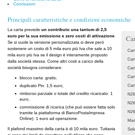
Conclusioni
Principali caratteristiche e condizioni economiche
La carta prevede
un contributo una tantum di 2,5
euro per la sua emissione e zero costi di attivazione
.
Car
Se si vuole la versione personalizzata si deve però
sostenere un costo di 5 mila euro più Iva che sale a 10
Car
mila euro più Iva se il design è interamente proposto
Cart
dalla società stessa. Come altri costi a carico della
società bisogna considerare:
Car
Car
blocco carta: gratis;
Car
duplicato Pin: 1,5 euro;
rimborso parziale o totale del credito ricaricato: 1
N26
euro;
N26
commissione di ricarica (che può essere fatta solo
N26
tramite la piattaforma di BancoPostaImpresa
Online): 1 euro ad operazione.
Mas
Il plafond massimo della carta è di 10 mila euro. Tuttavia
Sol
ci sono dei limiti da rispettare nell’utilizzo che sono: