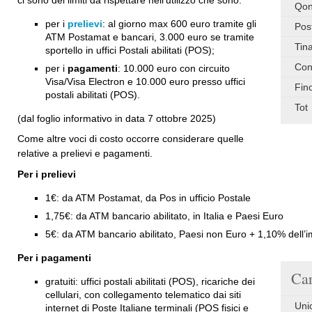
Qon
per i
prelievi
: al giorno max 600 euro tramite gli
Pos
ATM Postamat e bancari, 3.000 euro se tramite
Tin
sportello in uffici Postali abilitati (POS);
Con
per i
pagamenti
: 10.000 euro con circuito
Visa/Visa Electron e 10.000 euro presso uffici
Fin
postali abilitati (POS).
Tot
(dal foglio informativo in data 7 ottobre 2025)
Come altre voci di costo occorre considerare quelle
relative a prelievi e pagamenti.
Per i prelievi
1€: da ATM Postamat, da Pos in ufficio Postale
1,75€: da ATM bancario abilitato, in Italia e Paesi Euro
5€: da ATM bancario abilitato, Paesi non Euro + 1,10% dell’i
Per i pagamenti
Car
gratuiti: uffici postali abilitati (POS), ricariche dei
cellulari, con collegamento telematico dai siti
Uni
internet di Poste Italiane terminali (POS fisici e