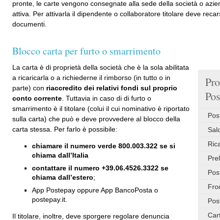
pronte, le carte vengono consegnate alla sede della società o azien
attiva. Per attivarla il dipendente o collaboratore titolare deve recars
documenti.
Blocco carta per furto o smarrimento
La carta è di proprietà della società che è la sola abilitata
a ricaricarla o a richiederne il rimborso (in tutto o in
Pro
parte) con
riaccredito dei relativi fondi sul proprio
Pos
conto corrente
. Tuttavia in caso di di furto o
smarrimento è il titolare (colui il cui nominativo è riportato
Pos
sulla carta) che può e deve provvedere al blocco della
carta stessa. Per farlo è possibile:
Sal
Ric
chiamare il numero verde 800.003.322 se si
chiama dall’Italia
Pre
contattare il numero +39.06.4526.3322 se
Pos
chiama dall’estero
;
Fro
App Postepay oppure App BancoPosta o
postepay.it.
Pos
Car
Il titolare, inoltre, deve sporgere regolare denuncia