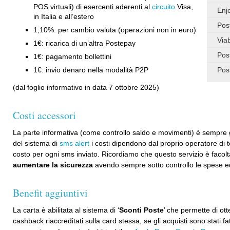
POS virtuali) di esercenti aderenti al
circuito
Visa,
Enj
in Italia e all’estero
Pos
1,10%: per cambio valuta (operazioni non in euro)
Via
1€: ricarica di un’altra Postepay
Pos
1€: pagamento bollettini
1€: invio denaro nella modalità P2P
Pos
(dal foglio informativo in data 7 ottobre 2025)
Costi accessori
La parte informativa (come controllo saldo e movimenti) è sempre gr
del sistema di
sms alert
i costi dipendono dal proprio operatore di 
costo per ogni sms inviato. Ricordiamo che questo servizio è facolta
aumentare la sicurezza
avendo sempre sotto controllo le spese ed i
Benefit aggiuntivi
La carta è abilitata al sistema di ‘
Sconti Poste
’ che permette di ott
cashback riaccreditati sulla card stessa, se gli acquisti sono stati fat