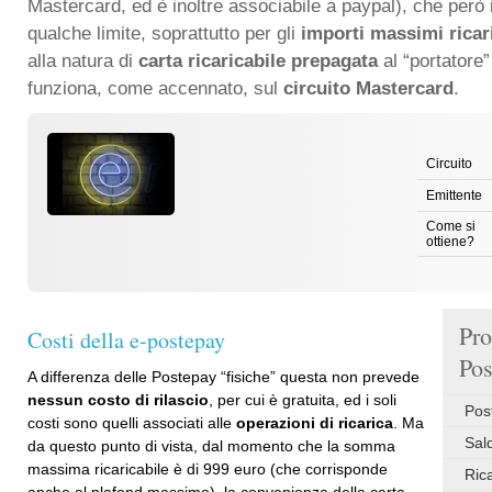
Mastercard, ed è inoltre associabile a paypal), che però 
qualche limite, soprattutto per gli
importi massimi ricari
alla natura di
carta ricaricabile prepagata
al “portatore
funziona, come accennato, sul
circuito Mastercard
.
Circuito
Emittente
Come si
ottiene?
Pro
Costi della e-postepay
Pos
A differenza delle Postepay “fisiche” questa non prevede
nessun costo di rilascio
, per cui è gratuita, ed i soli
Pos
costi sono quelli associati alle
operazioni di ricarica
. Ma
Sal
da questo punto di vista, dal momento che la somma
massima ricaricabile è di 999 euro (che corrisponde
Ric
anche al plafond massimo), la convenienza della carta