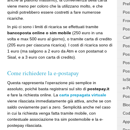
Pre
viene meno per coloro che la utilizzano molto, e che
quindi potrebbero essere costretti a fare numerose
Pos
ricariche.
Fro
In più ci sono i limiti di ricarica se effettuati tramite
Pos
bancoposta online o sim mobile
(250 euro in una
Car
volta e max 500 euro al giorno), o tramite carta di credito
(205 euro per ciascuna ricarica). I costi di ricarica sono di
Pos
1 euro (ma salgono a 2 euro da Atm e con postamat o
Pos
Sisal, e a 3 euro con carta di credito).
Pos
Pos
Come richiedere la e-postapay
IoS
Questa rappresenta l’operazione più semplice in
e-P
assoluto, poiché basta registrarsi sul sito di
postepay.it
e fare la richiesta online. La
carta prepagata virtuale
Pos
viene rilasciata immediatamente già attiva, anche se con
Blo
saldo ovviamente pari a zero. Semplicità anche nel caso
Cod
in cui la richiesta venga fatta tramite mobile, con
contestuale associazione tra sim postemobile e la e-
App
postepay rilasciata.
Pos