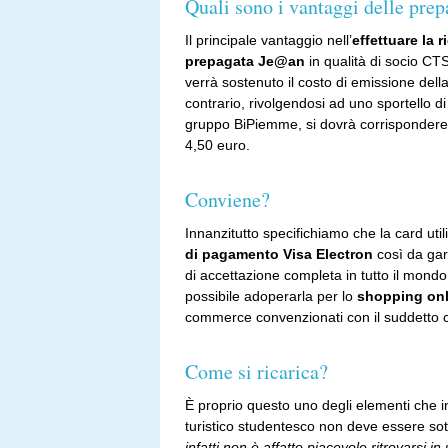
Quali sono i vantaggi delle pre
Il principale vantaggio nell’
effettuare la r
prepagata Je@an
in qualità di socio CT
verrà sostenuto il costo di emissione dell
contrario, rivolgendosi ad uno sportello d
gruppo BiPiemme, si dovrà corrispondere
4,50 euro.
Conviene?
Innanzitutto specifichiamo che la card util
di pagamento Visa Electron
così da gar
di accettazione completa in tutto il mondo.
possibile adoperarla per lo
shopping onl
commerce convenzionati con il suddetto c
Come si ricarica?
È proprio questo uno degli elementi che i
turistico studentesco non deve essere sot
infatti non è affatto piacevole ritrovarsi i