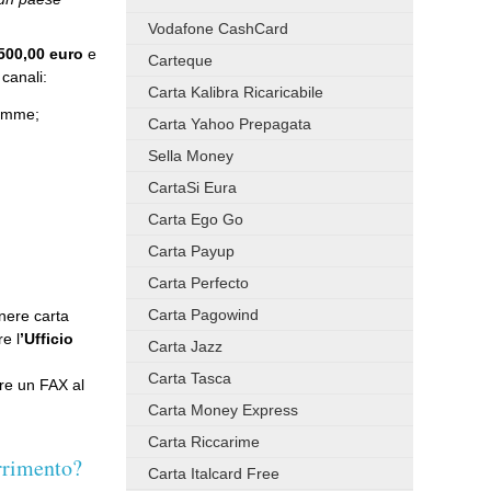
Vodafone CashCard
500,00 euro
e
Carteque
canali:
Carta Kalibra Ricaricabile
iemme;
Carta Yahoo Prepagata
Sella Money
CartaSi Eura
Carta Ego Go
Carta Payup
Carta Perfecto
Carta Pagowind
nere carta
e l
’Ufficio
Carta Jazz
Carta Tasca
are un FAX al
Carta Money Express
Carta Riccarime
arrimento?
Carta Italcard Free