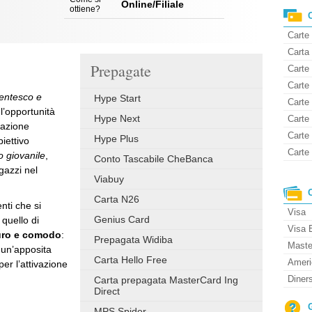
Online/Filiale
ottiene?
Carte
Carta 
Prepagate
Carte 
Carte
dentesco e
Hype Start
Carte
l’opportunità
Hype Next
Carte 
mazione
Carte
Hype Plus
biettivo
Carte 
o giovanile
,
Conto Tascabile CheBanca
gazzi nel
Viabuy
Carta N26
nti che si
Visa
Genius Card
 quello di
Visa 
uro e comodo
:
Prepagata Widiba
Maste
 un’apposita
Carta Hello Free
Ameri
per l’attivazione
Diner
Carta prepagata MasterCard Ing
Direct
MPS Spider