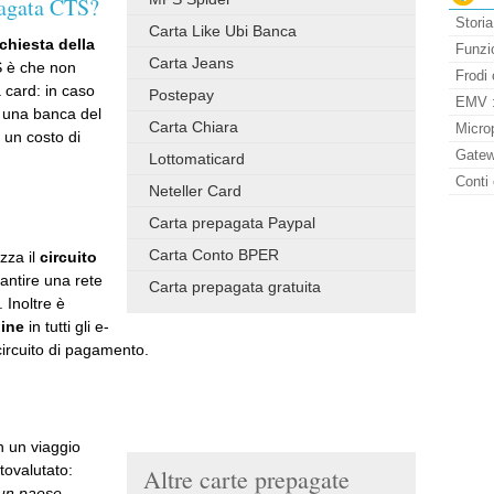
pagata CTS?
Storia
Carta Like Ubi Banca
ichiesta della
Funzio
Carta Jeans
S è che non
Frodi 
a card: in caso
Postepay
EMV : 
i una banca del
Carta Chiara
Micro
 un costo di
Gatew
Lottomaticard
Conti 
Neteller Card
Carta prepagata Paypal
Carta Conto BPER
izza il
circuito
antire una rete
Carta prepagata gratuita
 Inoltre è
ine
in tutti gli e-
ircuito di pagamento.
n un viaggio
tovalutato:
Altre carte prepagate
n un paese