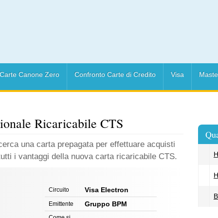
Carte Canone Zero
Confronto Carte di Credito
Visa
Maste
zionale Ricaricabile CTS
Qua
cerca una carta prepagata per effettuare acquisti
H
tutti i vantaggi della nuova carta ricaricabile CTS.
H
Visa Electron
Circuito
B
Gruppo BPM
Emittente
Come si