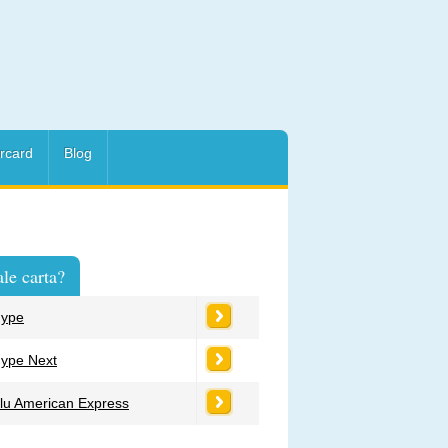
rcard
Blog
le carta?
ype
ype Next
lu American Express