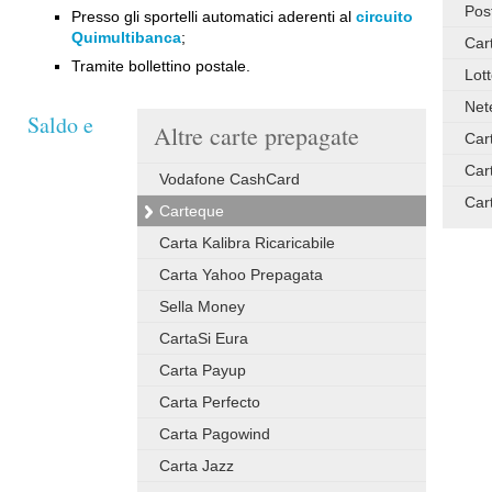
Pos
Presso gli sportelli automatici aderenti al
circuito
Quimultibanca
;
Car
Tramite bollettino postale.
Lot
Net
Saldo e
Altre carte prepagate
Car
Car
Vodafone CashCard
Car
Carteque
Carta Kalibra Ricaricabile
Carta Yahoo Prepagata
Sella Money
CartaSi Eura
Carta Payup
Carta Perfecto
Carta Pagowind
Carta Jazz