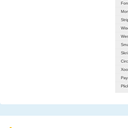
Fo
Mo
Stri
Wis
Wes
Sma
Skril
Cir
Xo
Pay
Plic