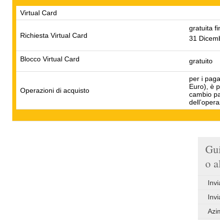
Virtual Card
gratuita fi
Richiesta Virtual Card
31 Dicem
Blocco Virtual Card
gratuito
per i paga
Euro), è 
Operazioni di acquisto
cambio par
dell’oper
Gui
o a
Invi
Inv
Azi