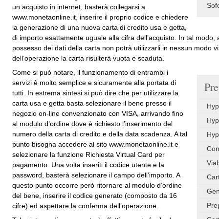
Sofo
un acquisto in internet, basterà collegarsi a
www.monetaonline.it, inserire il proprio codice e chiedere
la generazione di una nuova carta di credito usa e getta,
di importo esattamente uguale alla cifra dell’acquisto. In tal modo
possesso dei dati della carta non potrà utilizzarli in nessun modo v
dell’operazione la carta risulterà vuota e scaduta.
Come si può notare, il funzionamento di entrambi i
servizi è molto semplice e sicuramente alla portata di
Pre
tutti. In estrema sintesi si può dire che per utilizzare la
carta usa e getta basta selezionare il bene presso il
Hyp
negozio on-line convenzionato con VISA, arrivando fino
Hyp
al modulo d’ordine dove è richiesto l’inserimento del
numero della carta di credito e della data scadenza. A tal
Hyp
punto bisogna accedere al sito www.monetaonline.it e
Con
selezionare la funzione Richiesta Virtual Card per
Via
pagamento. Una volta inseriti il codice utente e la
password, basterà selezionare il campo dell’importo. A
Car
questo punto occorre però ritornare al modulo d’ordine
Gen
del bene, inserire il codice generato (composto da 16
Pre
cifre) ed aspettare la conferma dell’operazione.