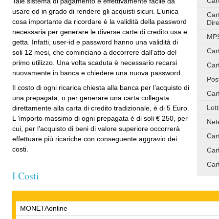
Car
Tale sistema di pagamento è effettivamente facile da
usare ed in grado di rendere gli acquisti sicuri. L’unica
Car
cosa importante da ricordare è la validità della password
Dire
necessaria per generare le diverse carte di credito usa e
MPS
getta. Infatti, user-id e password hanno una validità di
Car
soli 12 mesi, che cominciano a decorrere dall’atto del
primo utilizzo. Una volta scaduta è necessario recarsi
Car
nuovamente in banca e chiedere una nuova password.
Pos
Il costo di ogni ricarica chiesta alla banca per l’acquisto di
Car
una prepagata, o per generare una carta collegata
Lot
direttamente alla carta di credito tradizionale, è di 5 Euro.
L ’importo massimo di ogni prepagata è di soli € 250, per
Net
cui, per l’acquisto di beni di valore superiore occorrerà
Car
effettuare più ricariche con conseguente aggravio dei
costi.
Car
Car
I Costi
MONETAonline