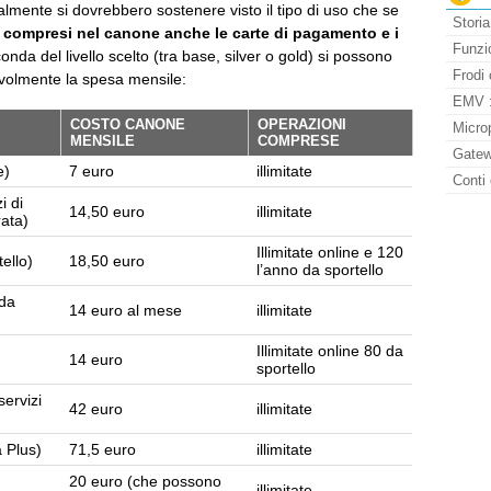
almente si dovrebbero sostenere visto il tipo di uso che se
Storia
 compresi nel canone anche le carte di pagamento e i
Funzio
conda del livello scelto (tra base, silver o gold) si possono
Frodi 
volmente la spesa mensile:
EMV : 
COSTO CANONE
OPERAZIONI
Micro
MENSILE
COMPRESE
Gatew
e)
7 euro
illimitate
Conti 
i di
14,50 euro
illimitate
rata)
Illimitate online e 120
ello)
18,50 euro
l’anno da sportello
 da
14 euro al mese
illimitate
Illimitate online 80 da
14 euro
sportello
ervizi
42 euro
illimitate
a Plus)
71,5 euro
illimitate
20 euro (che possono
illimitate