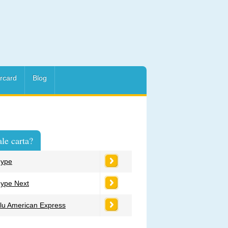
rcard
Blog
le carta?
ype
ype Next
lu American Express