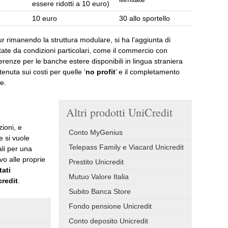
essere ridotti a 10 euro)
10 euro
30 allo sportello
 pur rimanendo la struttura modulare, si ha l’aggiunta di
ettate da condizioni particolari, come il commercio con
erenze per le banche estere disponibili in lingua straniera
 tenuta sui costi per quelle ‘
no profit
’ e il completamento
se.
Altri prodotti UniCredit
ioni, e
Conto MyGenius
e si vuole
Telepass Family e Viacard Unicredit
li per una
o alle proprie
Prestito Unicredit
tati
Mutuo Valore Italia
credit
.
Subito Banca Store
Fondo pensione Unicredit
Conto deposito Unicredit