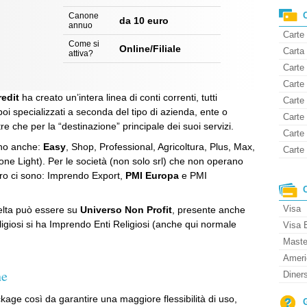
Canone
da 10 euro
annuo
Carte
Come si
Online/Filiale
Carta 
attiva?
Carte 
Carte
redit
ha creato un’intera linea di conti correnti, tutti
Carte
poi specializzati a seconda del tipo di azienda, ente o
Carte 
re che per la “destinazione” principale dei suoi servizi.
Carte
ono anche:
Easy
, Shop, Professional, Agricoltura, Plus, Max,
Carte 
ne Light). Per le società (non solo srl) che non operano
tero ci sono: Imprendo Export,
PMI Europa
e PMI
Visa
scelta può essere su
Universo Non Profit
, presente anche
ligiosi si ha Imprendo Enti Religiosi (anche qui normale
Visa 
Maste
Ameri
he
Diner
ckage così da garantire una maggiore flessibilità di uso,