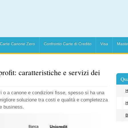
Carte Canone Zero
Confronto Carte di Credito
Visa
Maste
rofit: caratteristiche e servizi dei
Qua
H
i o a canone e condizioni fisse, spesso si ha una
 migliore soluzione tra costi e qualità e completezza
H
re business.
B
Unicredit
Banca