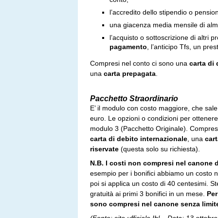
l’accredito dello stipendio o pensi
una giacenza media mensile di alm
l’acquisto o sottoscrizione di altri 
pagamento
, l’anticipo Tfs, un pre
Compresi nel conto ci sono una
carta di
una
carta prepagata
.
Pacchetto Straordinario
E’ il modulo con costo maggiore, che sal
euro. Le opzioni o condizioni per ottenere
modulo 3 (Pacchetto Originale). Compres
carta di debito internazionale
, una
car
riservate
(questa solo su richiesta).
N.B.
I costi non compresi nel canone 
esempio per i bonifici abbiamo un costo ne
poi si applica un costo di 40 centesimi. S
gratuità ai primi 3 bonifici in un mese.
Per
sono compresi nel canone senza limit