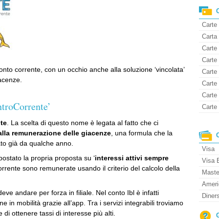
Carte
Carta 
Carte 
Carte
onto corrente, con un occhio anche alla soluzione ‘vincolata’
Carte
acenze.
Carte 
Carte
ontroCorrente’
Carte 
te
. La scelta di questo nome è legata al fatto che ci
alla remunerazione delle giacenze
, una formula che la
o già da qualche anno.
Visa
stato la propria proposta su ‘
interessi attivi sempre
Visa 
orrente sono remunerate usando il criterio del calcolo della
Maste
Ameri
ve andare per forza in filiale. Nel conto Ibl è infatti
Diner
 in mobilità grazie all’app. Tra i servizi integrabili troviamo
di ottenere tassi di interesse più alti.