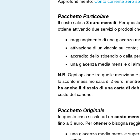
Approfondimento:
Conto corrente zero s
Pacchetto Particolare
Il costo sale a
3 euro mensili
. Per questa
ottiene attivando due servizi o prodotti ch
raggiungimento di una giacenza me
attivazione di un vincolo sul conto;
accredito dello stipendio o della p
una giacenza media mensile di alm
N.B.
Ogni opzione tra quelle menzionate 
lo sconto massimo sarà di 2 euro, mentr
ha anche il rilascio di una
carta di deb
costo del canone.
Pacchetto Originale
In questo caso si sale ad un
costo mensi
fino a 3 euro. Per ottenerlo bisogna raggi
una giacenza media mensile superior
conto;