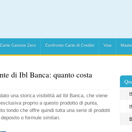
Carte Canone Zero
Confronto Carte di Credito
Visa
Maste
te di Ibl Banca: quanto costa
Qua
H
dato una storica visibilità ad Ibl Banca, che viene
esclusiva proprio a questo prodotto di punta.
H
to tondo che offre quindi tutta una serie di prodotti
i deposito o formule similari.
B