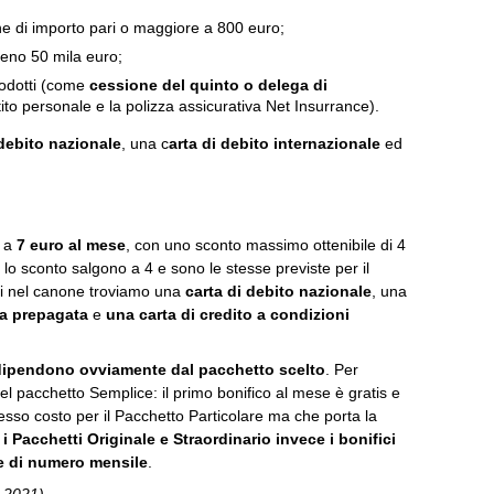
one di importo pari o maggiore a 800 euro;
eno 50 mila euro;
prodotti (come
cessione del quinto o delega di
stito personale e la polizza assicurativa Net Insurrance).
 debito nazionale
, una c
arta di debito internazionale
ed
e a
7 euro al mese
, con uno sconto massimo ottenibile di 4
 lo sconto salgono a 4 e sono le stesse previste per il
i nel canone troviamo una
carta di debito nazionale
, una
ta prepagata
e
una
carta di credito
a condizioni
dipendono ovviamente dal pacchetto scelto
. Per
l pacchetto Semplice: il primo bonifico al mese è gratis e
tesso costo per il Pacchetto Particolare ma che porta la
 i Pacchetti Originale e Straordinario invece i bonifici
e di numero mensile
.