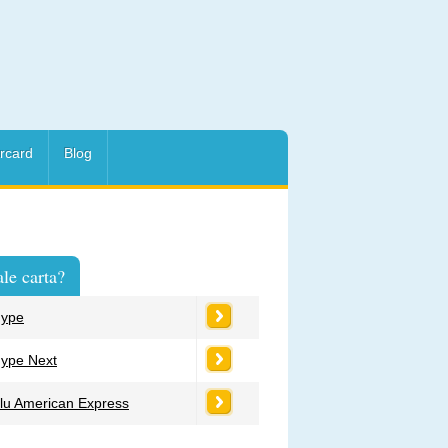
rcard
Blog
le carta?
ype
ype Next
lu American Express