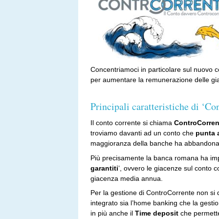
Concentriamoci in particolare sul nuovo c
per aumentare la remunerazione delle gi
Principali caratteristiche di ‘C
Il conto corrente si chiama
ControCorren
troviamo davanti ad un conto che
punta 
maggioranza della banche ha abbandonat
Più precisamente la banca romana ha impo
garantiti
’, ovvero le giacenze sul conto c
giacenza media annua.
Per la gestione di ControCorrente non si de
integrato sia l’home banking che la gestione
in più anche il
Time deposit
che permette 