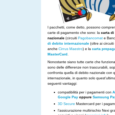
I pacchetti, come detto, possono compren
carte di pagamento che sono: la
carta di
nazionale
(circuiti
Pagobancomat
e Banc
di debito internazionale
(oltre ai circuit
anche
Cirrus Maestro
) e la
carta prepag
MasterCard
.
Nonostante siano tutte carte che funziona
sono delle differenze non trascurabili, sop
confronta quella di debito nazionale con q
internazionale, in quanto solo quest’ultim
seguenti vantaggi:
compatibilità per i pagamenti con
A
Google Pay
oppure
Samsung Pa
3D Secure
Mastercard per i pagame
l’assicurazione multirischio Nexi gra