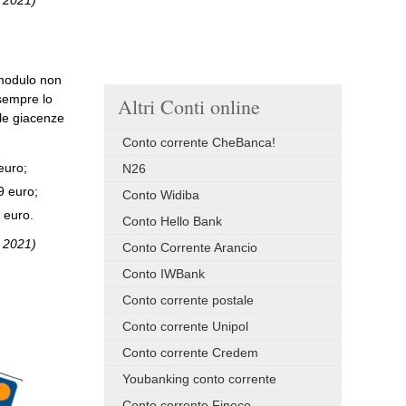
e 2021)
l modulo non
 sempre lo
Altri Conti online
lle giacenze
Conto corrente CheBanca!
euro;
N26
9 euro;
Conto Widiba
 euro.
Conto Hello Bank
e 2021)
Conto Corrente Arancio
Conto IWBank
Conto corrente postale
Conto corrente Unipol
Conto corrente Credem
Youbanking conto corrente
Conto corrente Fineco