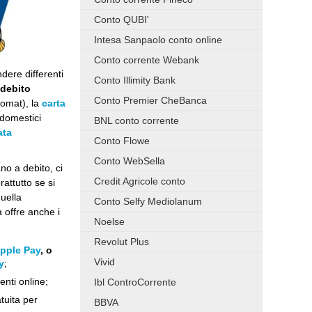
Conto QUBI'
Intesa Sanpaolo conto online
Conto corrente Webank
dere differenti
Conto Illimity Bank
 debito
Conto Premier CheBanca
omat), la
carta
i domestici
BNL conto corrente
ata
Conto Flowe
Conto WebSella
no a debito, ci
Credit Agricole conto
rattutto se si
uella
Conto Selfy Mediolanum
a offre anche i
Noelse
Revolut Plus
pple Pay
, o
Vivid
y
;
nti online;
Ibl ControCorrente
tuita per
BBVA