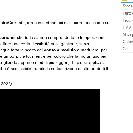
Storia
Funzio
Frodi 
ontroCorrente, ora concentriamoci sulle caratteristiche e sui
EMV : 
Micro
 canone
, che tuttavia non comprende tutte le operazioni
Gatew
ffrire una certa flessibilità nella gestione, senza
Conti 
unque fatta la scelta del
conto a modulo
o modulare, per
ne un po’ più alto, mentre per coloro che fanno un uso più
scegliendo appunto moduli più leggeri). In più si applica la
he è accessibile tramite la sottoscrizione di altri prodotti Ibl
e 2021)