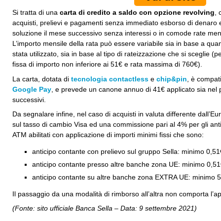
Si tratta di una
carta di credito a saldo con opzione revolving
, 
acquisti, prelievi e pagamenti senza immediato esborso di denaro 
soluzione il mese successivo senza interessi o in comode rate mensi
L’importo mensile della rata può essere variabile sia in base a qua
stata utilizzato, sia in base al tipo di rateizzazione che si sceglie 
fissa di importo non inferiore ai 51€ e rata massima di 760€).
La carta, dotata di
tecnologia contactless
e
chip&pin
, è compati
Google Pay
, e prevede un canone annuo di 41€ applicato sia nel 
successivi.
Da segnalare infine, nel caso di acquisti in valuta differente dall’
sul tasso di cambio Visa ed una commissione pari al 4% per gli antici
ATM abilitati con applicazione di importi minimi fissi che sono:
anticipo contante con prelievo sul gruppo Sella: minimo 0,51
anticipo contante presso altre banche zona UE: minimo 0,51
anticipo contante su altre banche zona EXTRA UE: minimo 5
Il passaggio da una modalità di rimborso all’altra non comporta l’ap
(Fonte: sito ufficiale Banca Sella – Data: 9 settembre 2021)