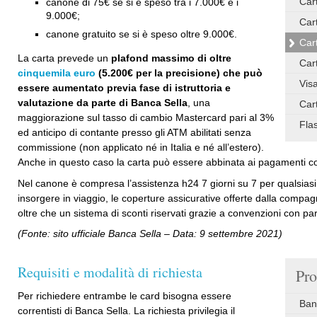
Car
canone di 75€ se si è speso tra i 7.000€ e i
9.000€;
Car
canone gratuito se si è speso oltre 9.000€.
Car
La carta prevede un
plafond massimo di oltre
Cart
cinquemila euro
(5.200€ per la precisione) che può
Visa
essere aumentato previa fase di istruttoria e
valutazione da parte di Banca Sella
, una
Car
maggiorazione sul tasso di cambio Mastercard pari al 3%
Fla
ed anticipo di contante presso gli ATM abilitati senza
commissione (non applicato né in Italia e né all’estero).
Anche in questo caso la carta può essere abbinata ai pagamenti 
Nel canone è compresa l’assistenza h24 7 giorni su 7 per qualsias
insorgere in viaggio, le coperture assicurative offerte dalla comp
oltre che un sistema di sconti riservati grazie a convenzioni con par
(Fonte: sito ufficiale Banca Sella – Data: 9 settembre 2021)
Requisiti e modalità di richiesta
Pro
Per richiedere entrambe le card bisogna essere
Ban
correntisti di Banca Sella. La richiesta privilegia il