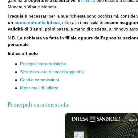
gamma di
coperture assicurative
. Il
circuito
può essere a scelta d
Moneta o
Visa
e Moneta.
I
requisiti
necessari per la sua richiesta sono pochissimi, consider
un
conto corrente Intesa
, oltre alla necessità di
essere maggior
validità di 3 anni
, poi si passa, a meno di disdetta, al rinnovo auto
N.B.
La richiesta va fatta in filiale oppure dall’apposita sezion
personale
.
Indice articolo
Principali caratteristiche
Sicurezza e altri servizi aggiuntivi
Costi e commissioni
Massimali di utilizzo
Principali caratteristiche