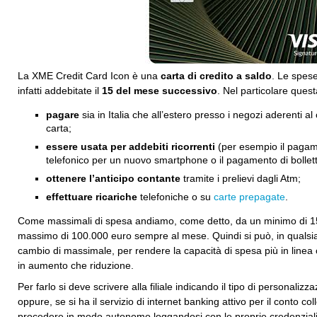
La XME Credit Card Icon è una
carta di credito a saldo
. Le spes
infatti addebitate il
15 del mese successivo
. Nel particolare quest
pagare
sia in Italia che all’estero presso i negozi aderenti al 
carta;
essere usata per addebiti ricorrenti
(per esempio il pagame
telefonico per un nuovo smartphone o il pagamento di bollett
ottenere l’anticipo contante
tramite i prelievi dagli Atm;
effettuare ricariche
telefoniche o su
carte prepagate
.
Come massimali di spesa andiamo, come detto, da un minimo di 1
massimo di 100.000 euro sempre al mese. Quindi si può, in qualsi
cambio di massimale, per rendere la capacità di spesa più in linea
in aumento che riduzione.
Per farlo si deve scrivere alla filiale indicando il tipo di personali
oppure, se si ha il servizio di internet banking attivo per il conto col
procedere in modo autonomo loggandosi con le proprie credenziali