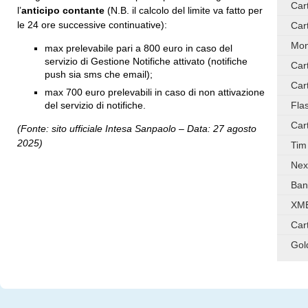
Car
l’
anticipo contante
(N.B. il calcolo del limite va fatto per
le 24 ore successive continuative):
Car
Mon
max prelevabile pari a 800 euro in caso del
servizio di Gestione Notifiche attivato (notifiche
Car
push sia sms che email);
Car
max 700 euro prelevabili in caso di non attivazione
Fla
del servizio di notifiche.
Car
(Fonte: sito ufficiale Intesa Sanpaolo – Data: 27 agosto
2025)
Tim
Nex
Ban
XME
Car
Gol