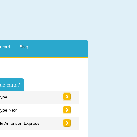
rcard
Blog
le carta?
ype
ype Next
lu American Express