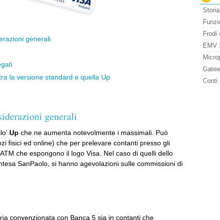
Storia
Funzio
Frodi 
erazioni generali
EMV : 
Micro
gati
Gatew
 tra la versione standard e quella Up
Conti 
siderazioni generali
lo’
Up
che ne aumenta notevolmente i massimali. Può
zi fisici ed online) che per prelevare contanti presso gli
 ATM che espongono il logo Visa. Nel caso di quelli dello
Intesa SanPaolo, si hanno agevolazioni sulle commissioni di
ia convenzionata con Banca 5 sia in contanti che