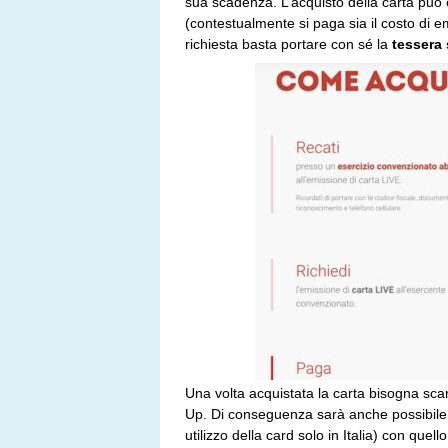
sua scadenza. L’acquisto della carta può 
(contestualmente si paga sia il costo di e
richiesta basta portare con sé la
tessera 
Una volta acquistata la carta bisogna scari
Up. Di conseguenza sarà anche possibile 
utilizzo della card solo in Italia) con quell