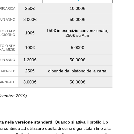
250€
10.000€
 RICARICA
3.000€
50.000€
N UN ANNO
150€ in esercizio convenzionato;
TO O ATM
100€
AL GIORNO
250€ su Atm
TO O ATM
100€
5.000€
– AL MESE
1.200€
50.000€
N UN ANNO
250€
dipende dal plafond della carta
O MENSILE
3.000€
50.000€
 ANNUALE
 dicembre 2019)
rta nella
versione standard
. Quando si attiva il profilo Up
 continua ad utilizzare quella di cui si è già titolari fino alla