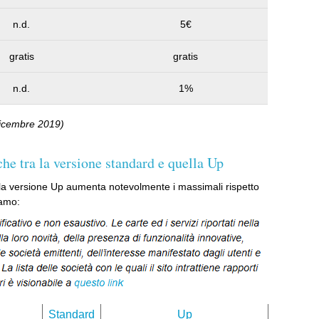
n.d.
5€
gratis
gratis
n.d.
1%
 dicembre 2019)
che tra la versione standard e quella Up
a versione Up aumenta notevolmente i massimali rispetto
iamo:
Standard
Up