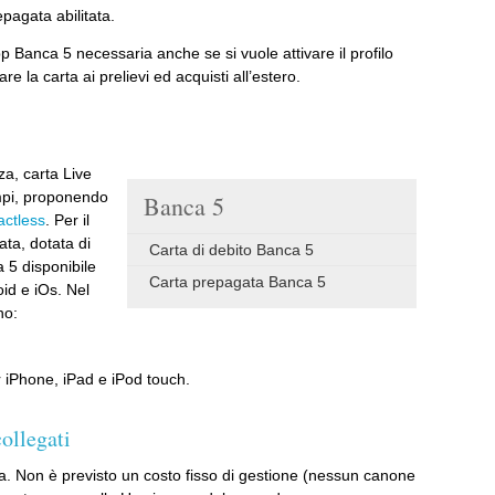
pagata abilitata.
app Banca 5 necessaria anche se si vuole attivare il profilo
re la carta ai prelievi ed acquisti all’estero.
za, carta Live
mpi, proponendo
Banca 5
actless
. Per il
ta, dotata di
Carta di debito Banca 5
 5 disponibile
Carta prepagata Banca 5
oid e iOs. Nel
no:
er iPhone, iPad e iPod touch.
ollegati
 Non è previsto un costo fisso di gestione (nessun canone