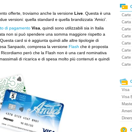
mento offerte, troviamo anche la versione
Live
. Questa è una
Carte
 due versioni: quella standard e quella brandizzata ‘Amici’.
Carta 
ito di pagamento
Visa
, quindi sono utilizzabili sia in Italia
Carte 
gata non si può spendere una somma maggiore rispetto a
Carte
Questa card si è aggiunta quindi alle altre tipologie di
Carte
ntesa Sanpaolo, compresa la versione
Flash
che è proposta
Carte 
. Ricordiamo però che la Flash non è una card nominativa
Carte
massimali di ricarica e di spesa molto più contenuti e quindi
Carte 
Visa
Visa 
Maste
Ameri
Diner