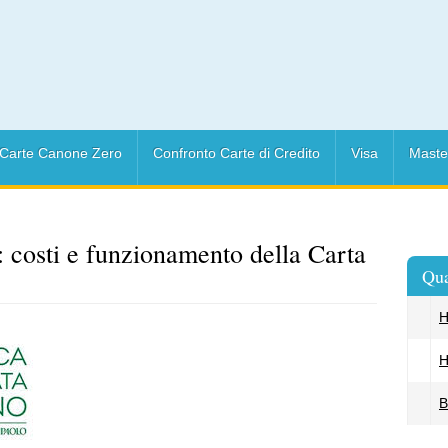
Carte Canone Zero
Confronto Carte di Credito
Visa
Maste
 costi e funzionamento della Carta
Qua
H
H
B