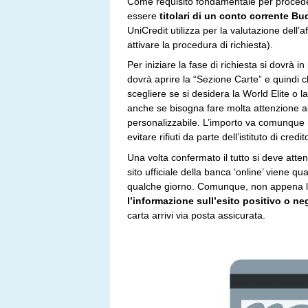
Come requisito fondamentale per procedere a
essere
titolari di un conto corrente B
UniCredit utilizza per la valutazione dell’a
attivare la procedura di richiesta).
Per iniziare la fase di richiesta si dovrà i
dovrà aprire la “Sezione Carte” e quindi cli
scegliere se si desidera la World Elite o l
anche se bisogna fare molta attenzione al
personalizzabile. L’importo va comunque r
evitare rifiuti da parte dell’istituto di cr
Una volta confermato il tutto si deve atte
sito ufficiale della banca ‘online’ viene q
qualche giorno. Comunque, non appena la
l’informazione sull’esito positivo o ne
carta arrivi via posta assicurata.