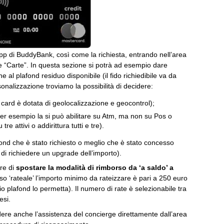
app di BuddyBank, così come la richiesta, entrando nell’area
e “Carte”. In questa sezione si potrà ad esempio dare
e al plafond residuo disponibile (il fido richiedibile va da
onalizzazione troviamo la possibilità di decidere:
 card è dotata di geolocalizzazione e geocontrol);
er esempio la si può abilitare su Atm, ma non su Pos o
e attivi o addirittura tutti e tre).
fond che è stato richiesto o meglio che è stato concesso
o di richiedere un upgrade dell’importo).
re di
spostare la modalità di rimborso da ‘a saldo’ a
so ‘rateale’ l’importo minimo da rateizzare è pari a 250 euro
o plafond lo permetta). Il numero di rate è selezionabile tra
esi.
ere anche l’assistenza del concierge direttamente dall’area