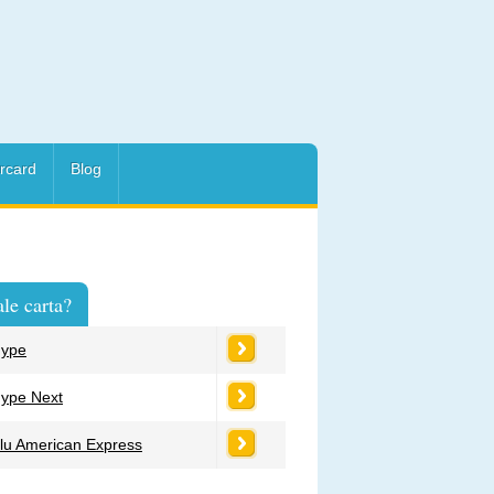
rcard
Blog
le carta?
ype
ype Next
lu American Express