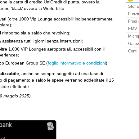
one la carta di credito UniCredit di punta, ovvero la
Storia
ione ‘black’ ovvero la World Elite:
Funzio
ervati (oltre 1000 Vip Lounge accessibili indipendentemente
Frodi 
olare);
EMV : 
di rimborso sia a saldo che revolving;
Micro
assistenza tutti i giorni senza interruzioni;
Gatew
oltre 1.000 VIP Lounges aeroportuali, accessibili con il
Conti 
eriences;
hubb European Group SE (
foglio informativo e condizioni
).
lizzabile
, anche se sempre soggetto ad una fase di
so di pagamento a saldo le spese verranno addebitate il 15
tate effettuate.
 19 maggio 2025)