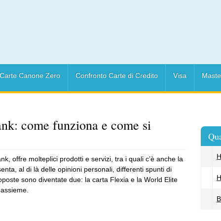
Carte Canone Zero
Confronto Carte di Credito
Visa
Maste
ank: come funziona e come si
Qua
H
, offre molteplici prodotti e servizi, tra i quali c’è anche la
nta, al di là delle opinioni personali, differenti spunti di
H
roposte sono diventate due: la carta Flexia e la World Elite
 assieme.
B