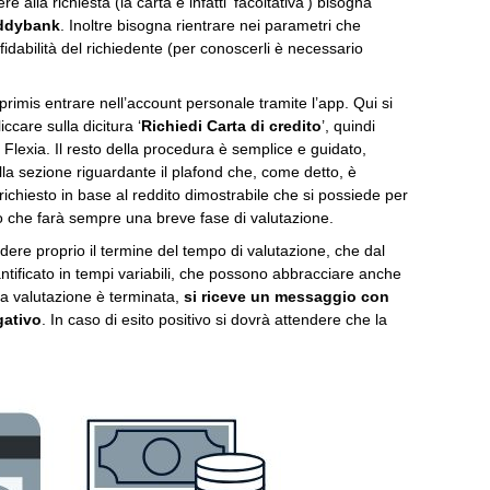
lla richiesta (la carta è infatti ‘facoltativa’) bisogna
uddybank
. Inoltre bisogna rientrare nei parametri che
ffidabilità del richiedente (per conoscerli è necessario
n primis entrare nell’account personale tramite l’app. Qui si
ccare sulla dicitura ‘
Richiedi Carta di credito
’, quindi
a Flexia. Il resto della procedura è semplice e guidato,
la sezione riguardante il plafond che, come detto, è
ichiesto in base al reddito dimostrabile che si possiede per
edito che farà sempre una breve fase di valutazione.
ndere proprio il termine del tempo di valutazione, che dal
uantificato in tempi variabili, che possono abbracciare anche
 valutazione è terminata,
si riceve un messaggio con
gativo
. In caso di esito positivo si dovrà attendere che la