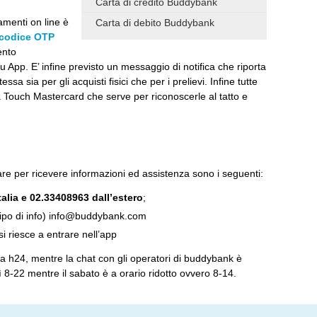
Carta di credito Buddybank
amenti on line è
Carta di debito Buddybank
codice OTP
ento
u App. E’ infine previsto un messaggio di notifica che riporta
ssa sia per gli acquisti fisici che per i prelievi. Infine tutte
a Touch Mastercard che serve per riconoscerle al tatto e
are per ricevere informazioni ed assistenza sono i seguenti:
alia e 02.33408963 dall’estero
;
ipo di info)
info@buddybank.com
i riesce a entrare nell’app
iva h24, mentre la chat con gli operatori di buddybank è
ì 8-22 mentre il sabato è a orario ridotto ovvero 8-14.