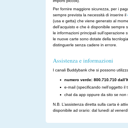
importi piccoli).
Per fornire maggiore sicurezza, per i pag
sempre prevista la necessità di inserire il
(usa e getta) che viene generato al mom
dell’acquisto e che è disponibile sempre s
le informazioni principali sull’operazione ste
le nuove carte sono dotate della tecnlogi
distinguerle senza cadere in errore.
Assistenza e informazioni
I canali Buddybank che si possono utilizz
numero verde: 800.710.710 dall’It
e-mail (specificando nell’oggetto il t
chat da app oppure da sito se non s
N.B. L’assistenza diretta sulla carta è att
disponibile ad orario: dal lunedì al venerd