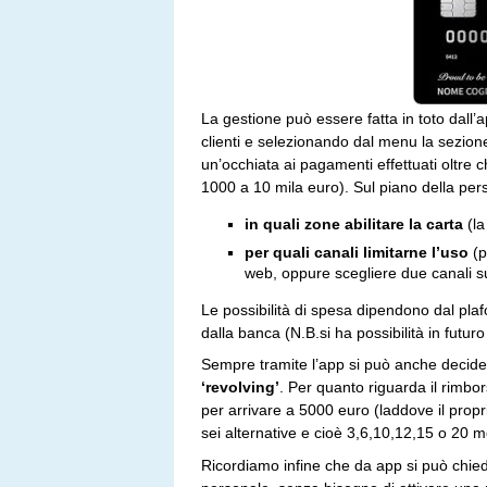
La gestione può essere fatta in toto dall’
clienti e selezionando dal menu la sezion
un’occhiata ai pagamenti effettuati oltre ch
1000 a 10 mila euro). Sul piano della pers
in quali zone abilitare la carta
(la
per quali canali limitarne l’uso
(p
web, oppure scegliere due canali su tr
Le possibilità di spesa dipendono dal pla
dalla banca (N.B.si ha possibilità in futur
Sempre tramite l’app si può anche decide
‘revolving’
. Per quanto riguarda il rimbor
per arrivare a 5000 euro (laddove il propri
sei alternative e cioè 3,6,10,12,15 o 20 m
Ricordiamo infine che da app si può chied