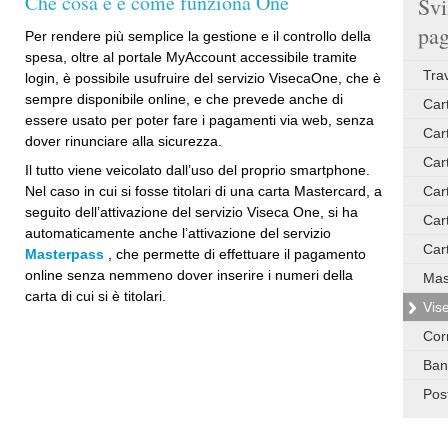
Che cosa è e come funziona One
Svi
pa
Per rendere più semplice la gestione e il controllo della
spesa, oltre al portale MyAccount accessibile tramite
Tra
login, è possibile usufruire del servizio VisecaOne, che è
sempre disponibile online, e che prevede anche di
Car
essere usato per poter fare i pagamenti via web, senza
Car
dover rinunciare alla sicurezza.
Cart
Il tutto viene veicolato dall’uso del proprio smartphone.
Nel caso in cui si fosse titolari di una carta Mastercard, a
Car
seguito dell’attivazione del servizio Viseca One, si ha
Car
automaticamente anche l’attivazione del servizio
Cart
Masterpass
, che permette di effettuare il pagamento
online senza nemmeno dover inserire i numeri della
Mas
carta di cui si è titolari.
Vis
Cor
Ban
Pos