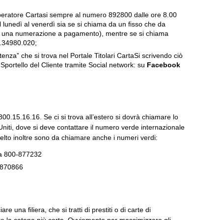
 operatore Cartasi sempre al numero 892800 dalle ore 8.00
 dal lunedì al venerdì sia se si chiama da un fisso che da
a di una numerazione a pagamento), mentre se si chiama
02.34980.020;
enza” che si trova nel Portale Titolari CartaSi scrivendo ciò
o Sportello del Cliente tramite Social network: su
Facebook
800.15.16.16. Se ci si trova all’estero si dovrà chiamare lo
Uniti, dove si deve contattare il numero verde internazionale
elto inoltre sono da chiamare anche i numeri verdi:
lia 800-877232
0-870866
e una filiera, che si tratti di prestiti o di carte di
e la catena più corta. Ovviamente per massimizzare gli