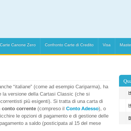
Carte Canone Zero
Confronto Carte di Credito
Visa
Maste
Qua
anche “italiane” (come ad esempio Cariparma), ha
H
e la versione della Cartasi Classic (che si
orrentisti più esigenti). Si tratta di una carta di
H
n
conto corrente
(compreso il
Conto Adesso
), o
icchire le opzioni di pagamento e di gestione delle
B
 pagamento a saldo (posticipata al 15 del mese