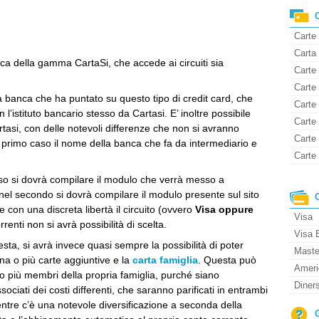
Carte
Carta 
sica della gamma CartaSi, che accede ai circuiti sia
Carte 
Carte
 banca che ha puntato su questo tipo di credit card, che
Carte
istituto bancario stesso da Cartasi. E’ inoltre possibile
Carte 
tasi, con delle notevoli differenze che non si avranno
Carte
l primo caso il nome della banca che fa da intermediario e
Carte 
aso si dovrà compilare il modulo che verrà messo a
nel secondo si dovrà compilare il modulo presente sul sito
e con una discreta libertà il circuito (ovvero
Visa oppure
Visa
renti non si avrà possibilità di scelta.
Visa 
sta, si avrà invece quasi sempre la possibilità di poter
Maste
na o più carte aggiuntive e la
carta famiglia
. Questa può
Ameri
 o più membri della propria famiglia, purché siano
Diner
ciati dei costi differenti, che saranno parificati in entrambi
 mentre c’è una notevole diversificazione a seconda della