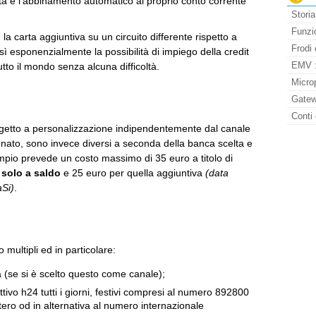
ta e l’abbinamento automatico al proprio conto corrente
Storia
Funzio
e la carta aggiuntiva su un circuito differente rispetto a
Frodi 
sì esponenzialmente la possibilità di impiego della credit
EMV : 
tto il mondo senza alcuna difficoltà.
Micro
Gatew
Conti 
soggetto a personalizzazione indipendentemente dal canale
ennato, sono invece diversi a seconda della banca scelta e
mpio prevede un costo massimo di 35 euro a titolo di
 solo a saldo
e 25 euro per quella aggiuntiva
(data
aSi)
.
 multipli ed in particolare:
 (se si è scelto questo come canale);
tivo h24 tutti i giorni, festivi compresi al numero 892800
stero od in alternativa al numero internazionale