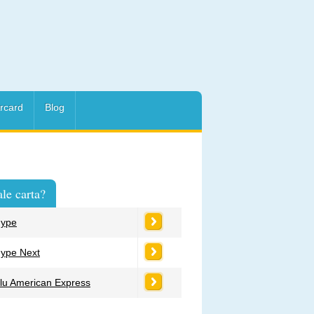
rcard
Blog
le carta?
ype
ype Next
lu American Express