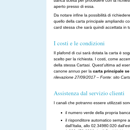
banca scelta per procedere con la richies
aperto presso di essa.
Da notare infine la possibilità di richieder
quello della carta principale ampliando co
card stessa che sarà quindi accettata in tu
I costi e le condizioni
Il plafond di cui sarà dotata la carta è 
scelto per la richiesta. I costi, come acc
della stessa Cartasi. Quest’ultima ad ese
canone annuo per la
carta principale se
rilevazione 27/09/2017 – Fonte: sito Cart
Assistenza dal servizio clienti
I canali che potranno essere utilizzati sono
il numero verde della propria banca
il risponditore automatico sempre at
dall’Italia, allo 02.34980.020 dall’e