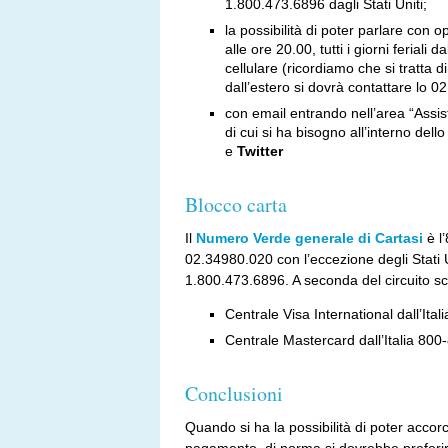
1.800.473.6896 dagli Stati Uniti;
la possibilità di poter parlare con
alle ore 20.00, tutti i giorni feriali
cellulare (ricordiamo che si tratt
dall’estero si dovrà contattare lo 
con email entrando nell’area “Assist
di cui si ha bisogno all’interno dell
e
Twitter
Blocco carta
Il
Numero Verde generale di Cartasi
è l’
02.34980.020 con l’eccezione degli Stati 
1.800.473.6896. A seconda del circuito sc
Centrale Visa International dall’Ita
Centrale Mastercard dall’Italia 80
Conclusioni
Quando si ha la possibilità di poter accorciar
pagamento, di norma si dovrebbe preferir