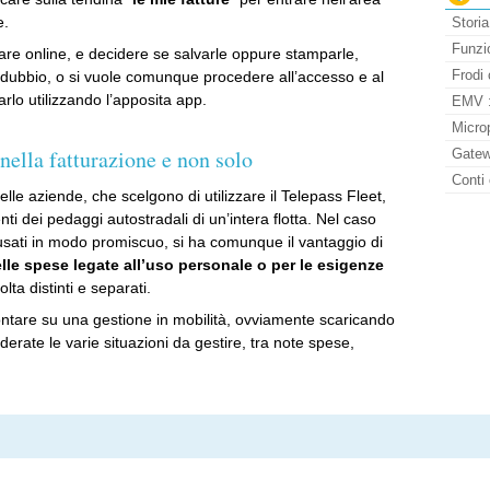
e.
Storia
Funzio
are online, e decidere se salvarle oppure stamparle,
Frodi 
 dubbio, o si vuole comunque procedere all’accesso e al
rlo utilizzando l’apposita app.
EMV : 
Micro
nella fatturazione e non solo
Gatew
Conti 
lle aziende, che scelgono di utilizzare il Telepass Fleet,
ti dei pedaggi autostradali di un’intera flotta. Nel caso
usati in modo promiscuo, si ha comunque il vantaggio di
lle spese legate all’uso personale o per le esigenze
lta distinti e separati.
ontare su una gestione in mobilità, ovviamente scaricando
iderate le varie situazioni da gestire, tra note spese,