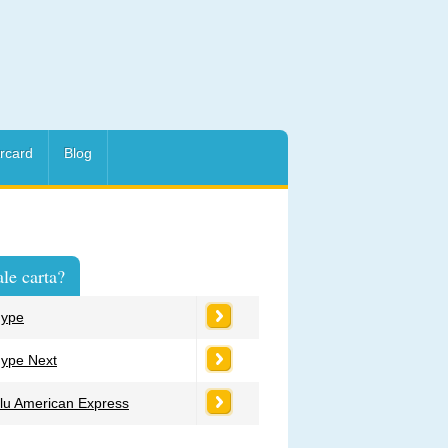
rcard
Blog
le carta?
ype
ype Next
lu American Express