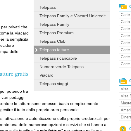
Telepass
Carte
Telepass Family e Viacard Unicredit
Carta 
Telepass Family
per privati che
Carte 
Telepass Premium
(come la Viacard
Carte
per la semplicità
Telepass Club
Carte
decidere
Telepass fatture
Carte 
ampa delle
Carte
Telepass ricaricabile
Carte 
Numero verde Telepass
tture gratis
Viacard
Telepass viaggi
Visa
io, potendo tra
Visa 
i vari pedaggi
Maste
il conto e le fatture sono emesse, basta semplicemente
gestire il tutto dalla propria area personale.
Ameri
Diner
ss, attivazione e autenticazione delle proprie credenziali, per
amente una delle numerose opzioni e servizi che si hanno a
care sulla tendina “
le mie fatture
” per entrare nell’area