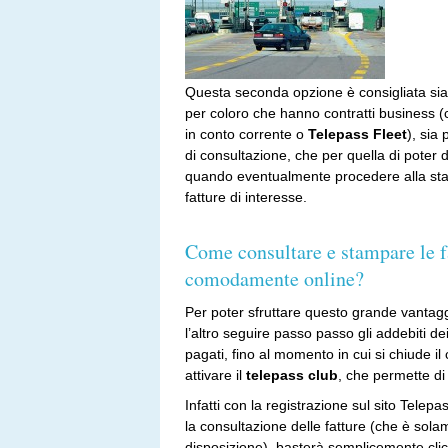
Questa seconda opzione è consigliata sia 
per coloro che hanno contratti business 
in conto corrente o
Telepass Fleet
), sia 
di consultazione, che per quella di poter 
quando eventualmente procedere alla st
fatture di interesse.
Come consultare e stampare le fa
comodamente online?
Per poter sfruttare questo grande vantagg
l’altro seguire passo passo gli addebiti de
pagati, fino al momento in cui si chiude 
attivare il
telepass club
, che permette di 
Infatti con la registrazione sul sito Telepa
la consultazione delle fatture (che è sol
disposizione), basterà semplicemente clic