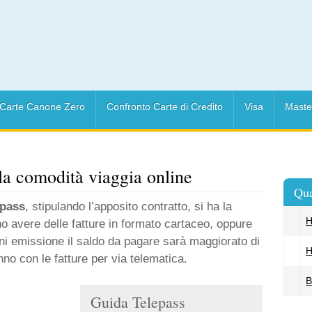
Carte Canone Zero
Confronto Carte di Credito
Visa
Maste
 la comodità viaggia online
Qua
epass
, stipulando l’apposito contratto, si ha la
H
no avere delle fatture in formato cartaceo, oppure
ni emissione il saldo da pagare sarà maggiorato di
H
no con le fatture per via telematica.
B
Guida Telepass