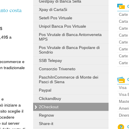
Gestpay di Banca Sella
anto costa
Xpay di CartaSi
Carte
Setefi Pos Virtuale
Carta 
Unipol Banca Pos Virtuale
Carte 
9$
Pos Virutale di Banca Antonveneta
Carte
0,49$ a
MPS
Carte
Pos Virutale di Banca Popolare di
Carte 
Sondrio
Carte
SSB Telepay
ll’ecommerce e
Carte 
un tradizionale
Consorzio Triveneto
PaschiInCommerce di Monte dei
Pasci di Siena
Visa
Paypal
Visa 
Clickandbuy
o e
Maste
ò iniziare a
2Checkout
Ameri
sito sceglie il
Regnow
Diner
rocedere
o sul server
Share-it