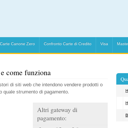
Carte Canone Zero
Confronto Carte di Credito
Visa
Maste
 e come funziona
Qua
estori di siti web che intendono vendere prodotti o
H
dito quale strumento di pagamento.
H
Altri gateway di
B
pagamento: