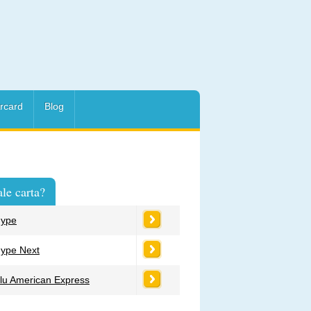
rcard
Blog
le carta?
ype
ype Next
lu American Express