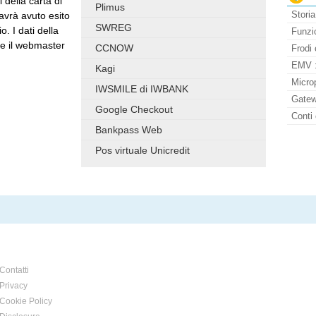
 della carta di
Plimus
Storia
avrà avuto esito
SWREG
. I dati della
Funzio
 e il webmaster
CCNOW
Frodi 
EMV : 
Kagi
Micro
IWSMILE di IWBANK
Gatew
Google Checkout
Conti 
Bankpass Web
Pos virtuale Unicredit
Contatti
Privacy
Cookie Policy