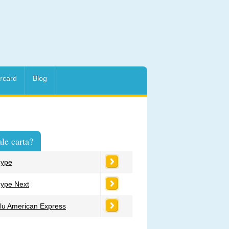
rcard
Blog
le carta?
ype
ype Next
lu American Express