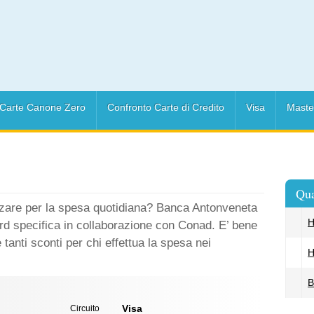
Carte Canone Zero
Confronto Carte di Credito
Visa
Maste
Qua
izzare per la spesa quotidiana? Banca Antonveneta
H
ard specifica in collaborazione con Conad. E’ bene
e tanti sconti per chi effettua la spesa nei
H
B
Visa
Circuito