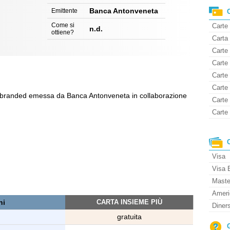
Banca Antonveneta
Emittente
Come si
Carte
n.d.
ottiene?
Carta 
Carte 
Carte
Carte
Carte 
co-branded emessa da Banca Antonveneta in collaborazione
Carte
Carte 
Visa
Visa 
Maste
Ameri
ni
CARTA INSIEME PIÙ
Diner
gratuita