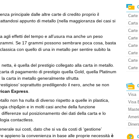
nza principale dalle altre carte di credito proprio il
Carte
trattandosi appunto di metallo (nella maggioranza dei casi si
Carta 
Carte 
agli effetti del tempo e all’usura ma anche un peso
Carte
8 grammi. Se 17 grammi possono sembrare poca cosa, basta
Carte
 classica con quello di una in metallo per sentire subito la
Carte 
Carte
netta, è quella del prestigio collegato alla carta in metallo.
Carte 
carta di pagamento di prestigio quella Gold, quella Platinum
o la carta in metallo generalmente sfrutta
tigioso’ soprattutto prediligendo il nero, anche se non
erican Express
.
Visa
etallo non ha nulla di diverso rispetto a quelle in plastica,
Visa 
ia chip&pin e in molti casi anche della funzione
Maste
differenze sul posizionamento dei dati della carta e lo
Ameri
ologia contactless.
Diner
erale sui costi, dato che si va da costi di ‘gestione’
tare appieno la convenienza in base alle proprie necessità
è