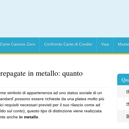
Carte Canone Zero
Confronto Carte di Credito
Visa
Maste
prepagate in metallo: quanto
Qua
H
 come simbolo di appartenenza ad uno status sociale di un
 ‘standard’ possono essere richieste da una platea molto più
H
i requisiti necessari previsti per il suo rilascio come ad
do sul conto), questo tipo di distinzione viene realizzata
B
mente anche
in metallo
.