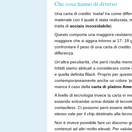
Che cosa hanno di diverso
Una carta di credito ‘metal’ ha come differe
materiale con il quale è stata realizzata, 
tratta di
acciaio inossidabile
).
Questo comporta una maggiore resistenza 
maggiore che si aggira intorno ai 17- 1
confrontare il peso di una carta di credito
differenza.
Un’altra peculiarità, che però risulta meno 
Infatti siamo abituati a considerare come 
e quella definita Black. Proprio per quest
contemporaneamente anche un colore ‘pres
manca il caso della
carta di platino Am
A livello di tecnologia invece la carta in m
essendo entrambe ormai dotate di tecnolog
contactless. Ci possono però essere delle 
stesso vale per il chip destinato alla tecn
Non è invece possibile fare un discorso gen
contenuti ad altri molto elevati. Per valu