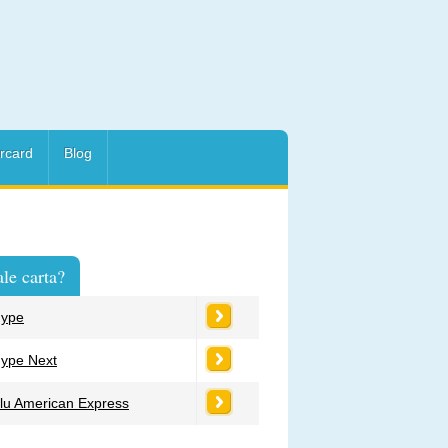
rcard
Blog
le carta?
ype
ype Next
lu American Express