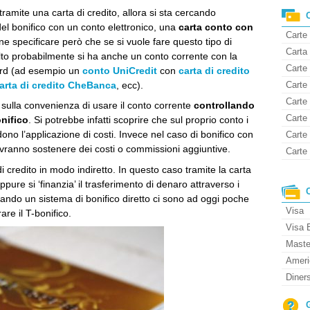
ramite una carta di credito, allora si sta cercando
 del bonifico con un conto elettronico, una
carta conto con
Carte
e specificare però che se si vuole fare questo tipo di
Carta 
lto probabilmente si ha anche un conto corrente con la
Carte 
ard (ad esempio un
conto UniCredit
con
carta di credito
arta di credito CheBanca
, ecc).
Carte
Carte
 sulla convenienza di usare il conto corrente
controllando
Carte 
onifico
. Si potrebbe infatti scoprire che sul proprio conto i
no l’applicazione di costi. Invece nel caso di bonifico con
Carte
ovranno sostenere dei costi o commissioni aggiuntive.
Carte 
di credito in modo indiretto. In questo caso tramite la carta
oppure si ‘finanzia’ il trasferimento di denaro attraverso i
cando un sistema di bonifico diretto ci sono ad oggi poche
Visa
re il T-bonifico.
Visa 
Maste
Ameri
Diner