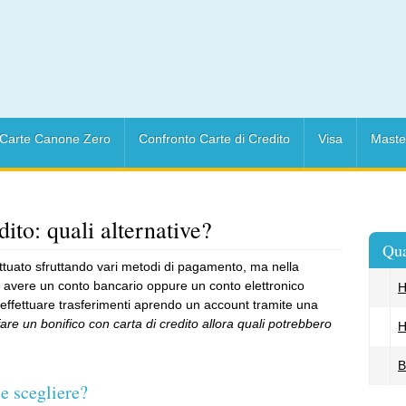
Carte Canone Zero
Confronto Carte di Credito
Visa
Maste
dito: quali alternative?
Qua
ettuato sfruttando vari metodi di pagamento, ma nella
i avere un conto bancario oppure un conto elettronico
H
 effettuare trasferimenti aprendo un account tramite una
are un bonifico con carta di credito allora quali potrebbero
H
B
le scegliere?