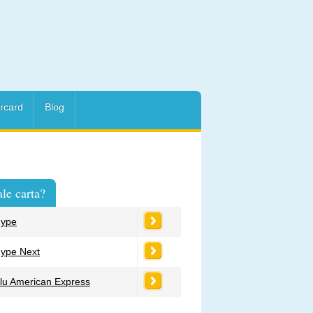
rcard
Blog
le carta?
ype
ype Next
lu American Express